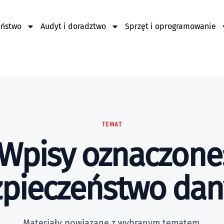
eństwo
Audyt i doradztwo
Sprzęt i oprogramowanie
TEMAT
Wpisy oznaczone
pieczeństwo da
Materiały powiązane z wybranym tematem.