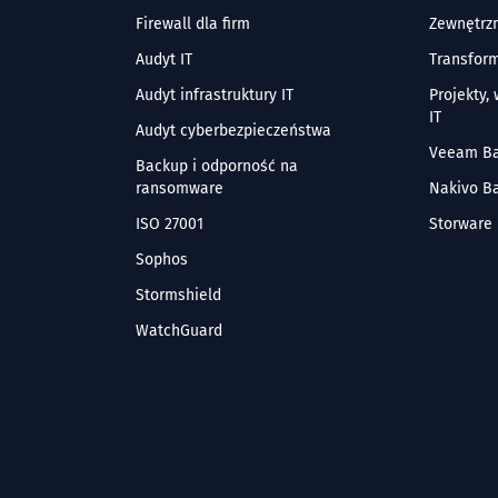
Firewall dla firm
Zewnętrzn
Audyt IT
Transform
Audyt infrastruktury IT
Projekty,
IT
Audyt cyberbezpieczeństwa
Veeam B
Backup i odporność na
ransomware
Nakivo B
ISO 27001
Storware
Sophos
Stormshield
WatchGuard