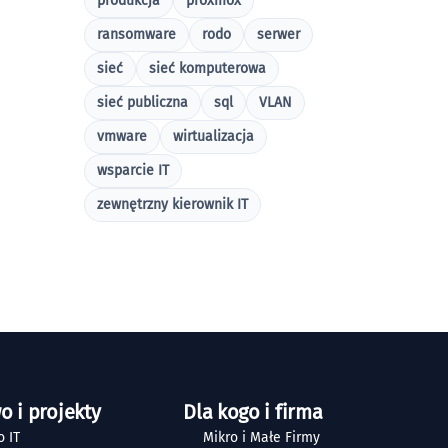
produkcja
proxmox
ransomware
rodo
serwer
sieć
sieć komputerowa
sieć publiczna
sql
VLAN
vmware
wirtualizacja
wsparcie IT
zewnętrzny kierownik IT
o i projekty
Dla kogo i firma
 IT
Mikro i Małe Firmy