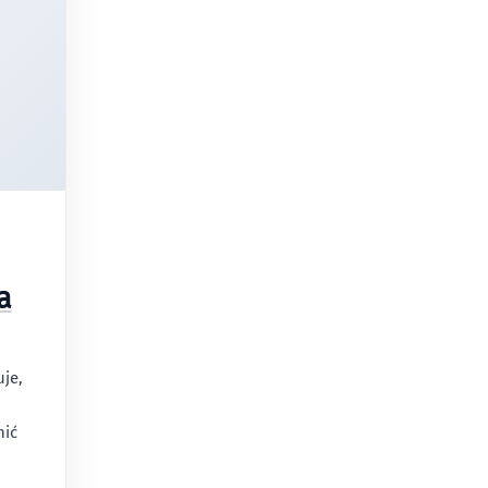
a
je,
nić