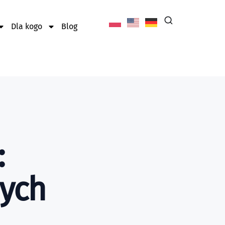
Dla kogo
Blog
:
nych