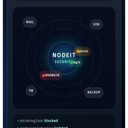
MAIL
EDR
NODEIT
phish
SECURITY
malware
legit
FW
BACKUP
>
phishing.link:
blocked