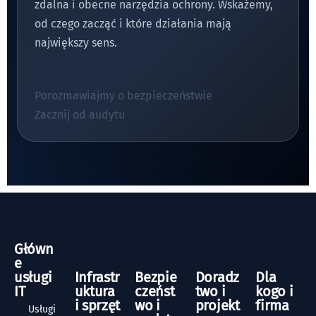
zdalna i obecne narzędzia ochrony. Wskażemy,
od czego zacząć i które działania mają
największy sens.
Porozmawiajmy o bezpieczeństwie
Zacznij od audytu
Główn
e
usługi
Infrastr
Bezpie
Doradz
Dla
IT
uktura
czeńst
two i
kogo i
i sprzęt
wo i
projekt
firma
Usługi