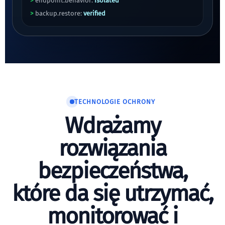
>
endpoint.behavior:
isolated
>
backup.restore:
verified
TECHNOLOGIE OCHRONY
Wdrażamy
rozwiązania
bezpieczeństwa,
które da się utrzymać,
monitorować i