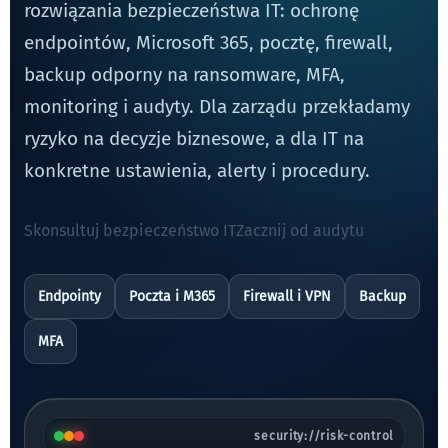
rozwiązania bezpieczeństwa IT: ochronę
endpointów, Microsoft 365, pocztę, firewall,
backup odporny na ransomware, MFA,
monitoring i audyty. Dla zarządu przekładamy
ryzyko na decyzje biznesowe, a dla IT na
konkretne ustawienia, alerty i procedury.
Skonsultuj bezpieczeństwo IT
Zacznij od audytu
Endpointy
Poczta i M365
Firewall i VPN
Backup
MFA
security://risk-control