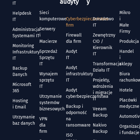
audyty
y
IT
Sieci
Mikro
Helpdesk
komputerowe
Cyberbezpieczeństwo
Doradztwo
i
IT
firm
IT
Małe
Serwery
Administracja
Firmy
i
Firewall
Zewnętrzny
Systemami IT
Macierze
dla firm
CIO /
Produkcja
Monitoring
Kierownik
Sprzedaż
Audyt
Handel
Infrastruktury
IT
Sprzętu
IT
i
IT
IT
Transformacja
sklepy
Audyt
Backup
Działu IT
Wynajem
infrastruktury
Biura
Danych
sprzętu
IT
Projekty,
rachunko
Microsoft
IT
wdrożenia
Audyt
Hotele
365
i migracje
Utrzymanie
cyberbezpieczeństwa
IT
Placówki
Hosting
systemów
Backup i
medyczne
i Email
biznesowych
Veeam
odporność
Backup
Automoti
Utrzymanie
VPN
na
baz danych
dla
ransomware
Nakivo
Organizac
firm
Backup
i fundacje
ISO