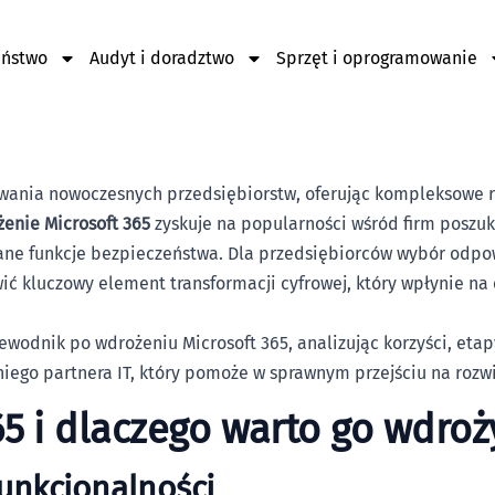
eństwo
Audyt i doradztwo
Sprzęt i oprogramowanie
owania nowoczesnych przedsiębiorstw, oferując kompleksowe 
enie Microsoft 365
zyskuje na popularności wśród firm poszuk
ane funkcje bezpieczeństwa. Dla przedsiębiorców wybór odp
ć kluczowy element transformacji cyfrowej, który wpłynie na
dnik po wdrożeniu Microsoft 365, analizując korzyści, etapy
iego partnera IT, który pomoże w sprawnym przejściu na roz
365 i dlaczego warto go wdroż
funkcjonalności