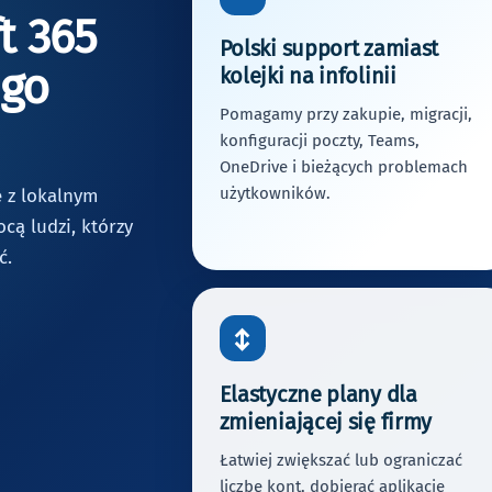
t 365
Polski support zamiast
ego
kolejki na infolinii
Pomagamy przy zakupie, migracji,
konfiguracji poczty, Teams,
OneDrive i bieżących problemach
użytkowników.
e z lokalnym
cą ludzi, którzy
ć.
↕
Elastyczne plany dla
zmieniającej się firmy
Łatwiej zwiększać lub ograniczać
liczbę kont, dobierać aplikacje