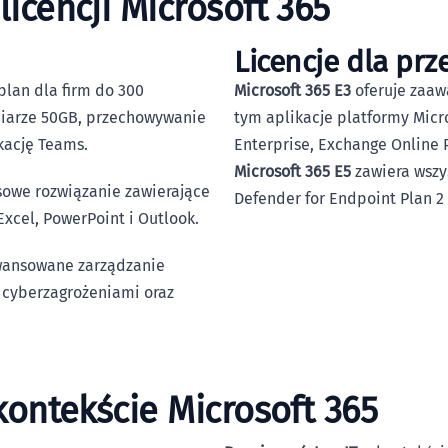
icencji Microsoft 365
Licencje dla prz
lan dla firm do 300
Microsoft 365 E3
oferuje zaaw
miarze 50GB, przechowywanie
tym aplikacje platformy Micr
kację Teams.
Enterprise, Exchange Online P
Microsoft 365 E5
zawiera wszys
owe rozwiązanie zawierające
Defender for Endpoint Plan 
Excel, PowerPoint i Outlook.
wansowane zarządzanie
cyberzagrożeniami oraz
ontekście Microsoft 365