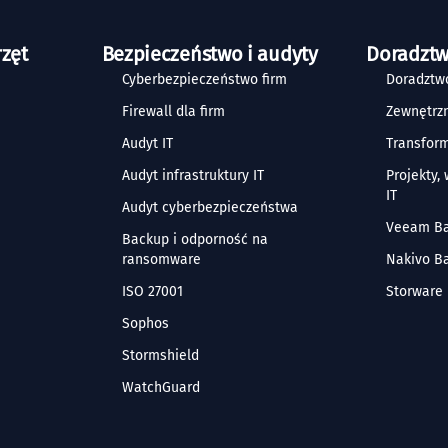
rzęt
Bezpieczeństwo i audyty
Doradztw
Cyberbezpieczeństwo firm
Doradztwo
Firewall dla firm
Zewnętrzn
Audyt IT
Transform
Audyt infrastruktury IT
Projekty,
IT
Audyt cyberbezpieczeństwa
Veeam B
Backup i odporność na
ransomware
Nakivo B
ISO 27001
Storware
Sophos
Stormshield
WatchGuard