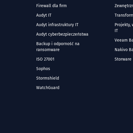
Firewall dla firm
Zewnętrzn
Audyt IT
Transform
Audyt infrastruktury IT
Projekty,
IT
Audyt cyberbezpieczeństwa
Veeam B
Backup i odporność na
ransomware
Nakivo B
ISO 27001
Storware
Sophos
Stormshield
WatchGuard