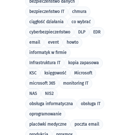
bezpieczeństwo danych
bezpieczeństwo IT
chmura
ciągłość działania
co wybrać
cyberbezpieczeństwo
DLP
EDR
email
event
howto
informatyk w firmie
Infrastruktura IT
kopia zapasowa
KSC
księgowość
Microsoft
microsoft 365
monitoring IT
NAS
NIS2
obsługa informatyczna
obsługa IT
oprogramowanie
placówki medyczne
poczta email
produkcja
proxmox