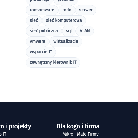
ransomware
rodo
serwer
sieć
sieć komputerowa
sieć publiczna
sql
VLAN
vmware
wirtualizacja
wsparcie IT
zewnętrzny kierownik IT
o i projekty
Dla kogo i firma
 IT
Mikro i Małe Firmy