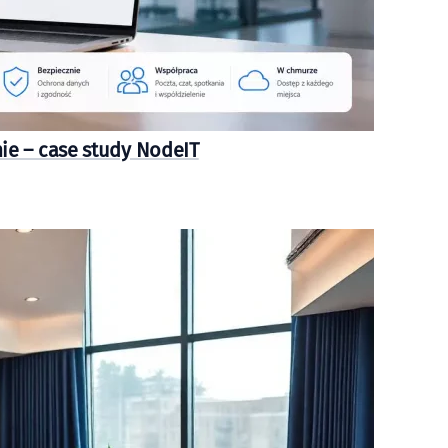
mie – case study NodeIT