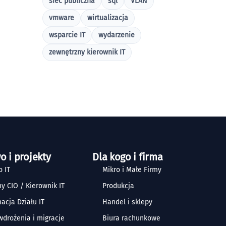
sieć publiczna
sql
VLAN
vmware
wirtualizacja
wsparcie IT
wydarzenie
zewnętrzny kierownik IT
o i projekty
Dla kogo i firma
 IT
Mikro i Małe Firmy
y CIO / Kierownik IT
Produkcja
acja Działu IT
Handel i sklepy
 wdrożenia i migracje
Biura rachunkowe