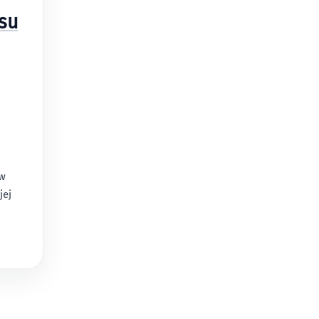
esu
 w
jej