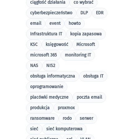
ciągłość działania
co wybrać
cyberbezpieczeństwo
DLP
EDR
email
event
howto
Infrastruktura IT
kopia zapasowa
KSC
księgowość
Microsoft
microsoft 365
monitoring IT
NAS
NIS2
obsługa informatyczna
obsługa IT
oprogramowanie
placówki medyczne
poczta email
produkcja
proxmox
ransomware
rodo
serwer
sieć
sieć komputerowa