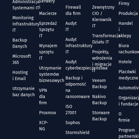
Serwery
Administracja
Firmy
i
Firewall
Zewnętrzny
Systemami IT
Macierze
dla firm
CIO /
Produkcja
Monitoring
Kierownik
Sprzedaż
Audyt
Handel
Infrastruktury
IT
Sprzętu
IT
i
IT
IT
Transformacja
sklepy
Audyt
Backup
Działu IT
Wynajem
infrastruktury
Biura
Danych
sprzętu
IT
Projekty,
rachunko
Microsoft
IT
wdrożenia
Audyt
Hotele
365
i migracje
Utrzymanie
cyberbezpieczeństwa
IT
Placówki
Hosting
systemów
Backup i
medyczne
i Email
biznesowych
Veeam
odporność
Backup
Automoti
Utrzymanie
VPN
na
baz danych
dla
ransomware
Nakivo
Organizac
firm
Backup
i fundacje
ISO
Proxmox
27001
Storware
O
Backup
firmie
XCP-
Sophos
NG
Program
Stormshield
partnerski