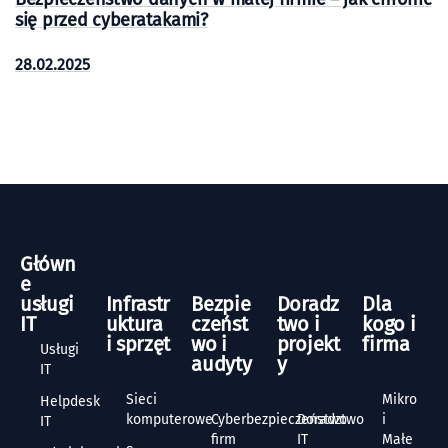
się przed cyberatakami?
28.02.2025
Główn
e
usługi
Infrastr
Bezpie
Doradz
Dla
IT
uktura
czeńst
two i
kogo i
i sprzęt
wo i
projekt
firma
Usługi
audyty
y
IT
Sieci
Mikro
Helpdesk
komputerowe
Cyberbezpieczeństwo
Doradztwo
i
IT
firm
IT
Małe