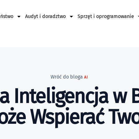
eństwo
Audyt i doradztwo
Sprzęt i oprogramowanie
Wróć do bloga
AI
a Inteligencja w B
Może Wspierać Two