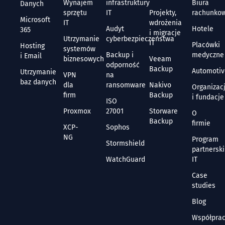
Wynajem
infrastruktury
Biura
Danych
sprzętu
IT
Projekty,
rachunko
Microsoft
IT
wdrożenia
Audyt
Hotele
365
i migracje
Utrzymanie
cyberbezpieczeństwa
IT
Placówki
Hosting
systemów
Backup i
medyczne
i Email
biznesowych
Veeam
odporność
Backup
Automoti
Utrzymanie
VPN
na
baz danych
dla
ransomware
Nakivo
Organizac
firm
Backup
i fundacje
ISO
Proxmox
27001
Storware
O
Backup
firmie
XCP-
Sophos
NG
Program
Stormshield
partnerski
WatchGuard
IT
Case
studies
Blog
Współpra