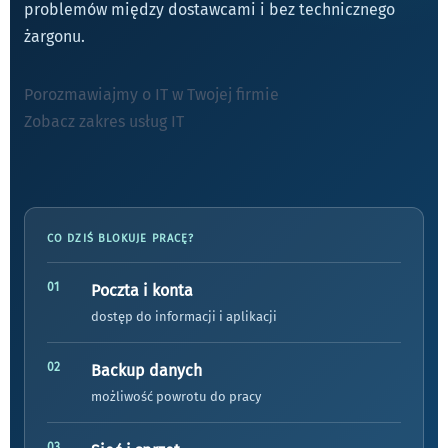
problemów między dostawcami i bez technicznego
żargonu.
Porozmawiajmy o IT w Twojej firmie
Zobacz zakres usług IT
CO DZIŚ BLOKUJE PRACĘ?
01
Poczta i konta
dostęp do informacji i aplikacji
02
Backup danych
możliwość powrotu do pracy
03