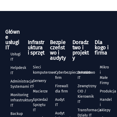
Główn
e
usługi
Infrastr
Bezpie
Doradz
Dla
IT
uktura
czeńst
two i
kogo i
i sprzęt
wo i
projekt
firma
Usługi
audyty
y
IT
Sieci
Mikro
Helpdesk
komputerowe
Cyberbezpieczeństwo
Doradztwo
i
IT
firm
IT
Małe
Serwery
Administracja
Firmy
i
Firewall
Zewnętrzny
Systemami IT
Macierze
dla firm
CIO /
Produkcja
Monitoring
Kierownik
Sprzedaż
Audyt
Handel
Infrastruktury
IT
Sprzętu
IT
i
IT
IT
Transformacja
sklepy
Audyt
Backup
Działu IT