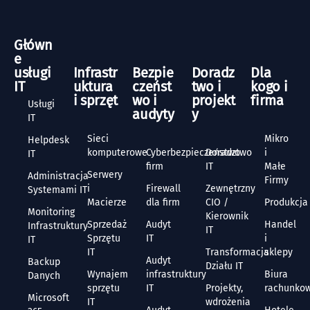
Główn
e
usługi
Infrastr
Bezpie
Doradz
Dla
IT
uktura
czeńst
two i
kogo i
i sprzęt
wo i
projekt
firma
Usługi
audyty
y
IT
Sieci
Mikro
Helpdesk
komputerowe
Cyberbezpieczeństwo
Doradztwo
i
IT
firm
IT
Małe
Serwery
Administracja
Firmy
i
Firewall
Zewnętrzny
Systemami IT
Macierze
dla firm
CIO /
Produkcja
Monitoring
Kierownik
Sprzedaż
Audyt
Handel
Infrastruktury
IT
Sprzętu
IT
i
IT
IT
Transformacja
sklepy
Audyt
Backup
Działu IT
Wynajem
infrastruktury
Biura
Danych
sprzętu
IT
Projekty,
rachunko
Microsoft
IT
wdrożenia