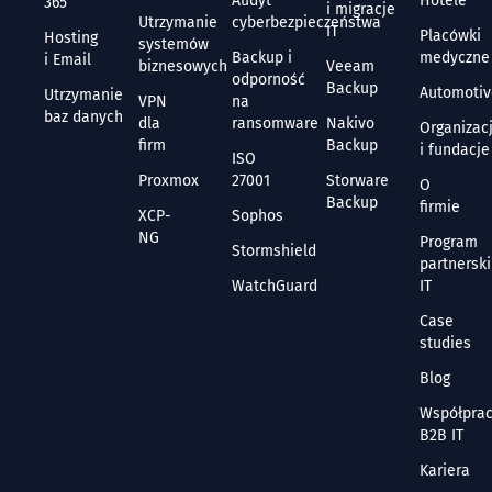
Audyt
Hotele
365
i migracje
Utrzymanie
cyberbezpieczeństwa
IT
Placówki
Hosting
systemów
Backup i
medyczne
i Email
biznesowych
Veeam
odporność
Backup
Automoti
Utrzymanie
VPN
na
baz danych
dla
ransomware
Nakivo
Organizac
firm
Backup
i fundacje
ISO
Proxmox
27001
Storware
O
Backup
firmie
XCP-
Sophos
NG
Program
Stormshield
partnerski
WatchGuard
IT
Case
studies
Blog
Współpra
B2B IT
Kariera